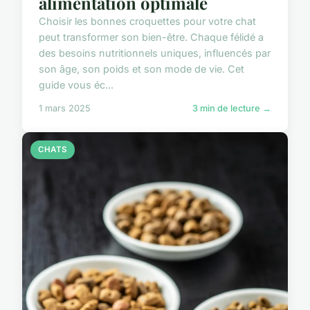
alimentation optimale
Choisir les bonnes croquettes pour votre chat
peut transformer son bien-être. Chaque félidé a
des besoins nutritionnels uniques, influencés par
son âge, son poids et son mode de vie. Cet
guide vous éc...
1 mars 2025
3 min de lecture →
CHATS