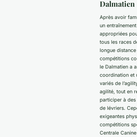
Dalmatien
Après avoir fam
un entraînement
appropriées po
tous les
races d
longue distance
compétitions com
le Dalmatien a a
coordination et 
variés de l’agil
agilité, tout en
participer à de
de lévriers. Cep
exigeantes physi
compétitions sp
Centrale Canine