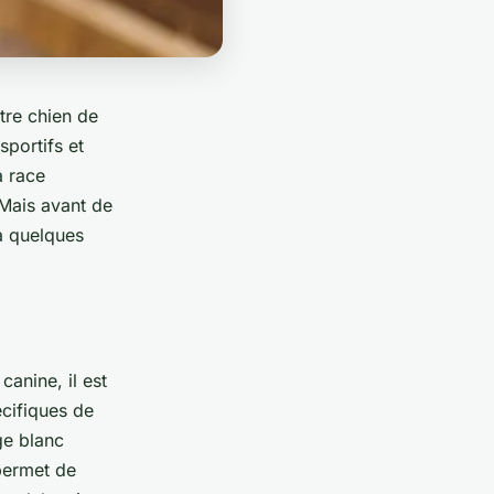
tre chien de
sportifs et
a race
 Mais avant de
a quelques
anine, il est
écifiques de
ge blanc
 permet de