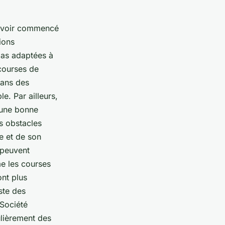
 avoir commencé
ions
 pas adaptées à
courses de
dans des
e. Par ailleurs,
t une bonne
s obstacles
e et de son
 peuvent
me les courses
ont plus
ste des
Société
lièrement des