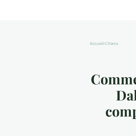
Accueil
›
Chiens
Commen
Dal
comp