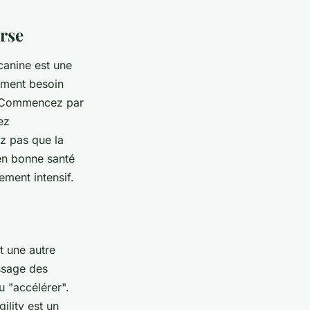
rse
canine est une
lement besoin
s. Commencez par
ez
ez pas que la
 en bonne santé
ment intensif.
t une autre
issage des
 "accélérer".
ility est un