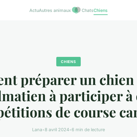
Actu
Autres animaux
Chats
Chiens
CHIENS
t préparer un chien 
matien à participer à
étitions de course ca
Lana
•
8 avril 2024
•
6 min de lecture