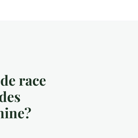
de race
 des
nine?