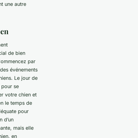
nt une autre
ien
ment
ial de bien
. Commencez par
à des événements
chiens. Le jour de
 pour se
r votre chien et
en le temps de
adéquate pour
n d’un
ante, mais elle
hien
, en