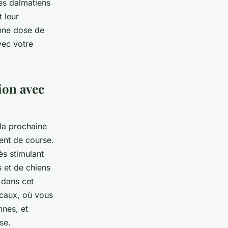
les dalmatiens
t leur
onne dose de
vec votre
tion avec
la prochaine
ment de course.
ès stimulant
 et de chiens
e dans cet
caux, où vous
nnes, et
se.