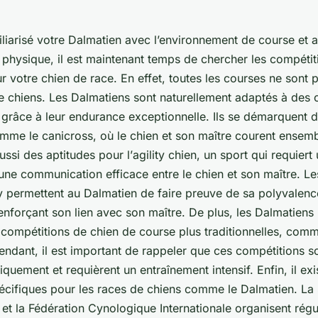
iliarisé votre Dalmatien avec l’environnement de course et
 physique, il est maintenant temps de chercher les compétit
ur votre
chien de race
. En effet, toutes les courses ne sont
e chiens
. Les Dalmatiens sont naturellement adaptés à des 
 grâce à leur
endurance
exceptionnelle. Ils se démarquent 
me le canicross, où le chien et son maître courent ensembl
ussi des aptitudes pour l’
agility chien
, un sport qui requier
une communication efficace entre le chien et son maître. Le
ity permettent au Dalmatien de faire preuve de sa polyvalenc
 renforçant son lien avec son maître. De plus, les Dalmatiens
s compétitions de
chien de course
plus traditionnelles, com
endant, il est important de rappeler que ces compétitions s
quement et requièrent un entraînement intensif. Enfin, il exi
écifiques pour les
races de chiens
comme le Dalmatien. La
et la
Fédération Cynologique Internationale
organisent régu