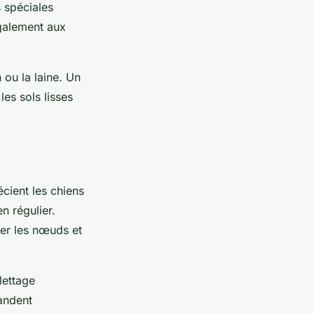
 spéciales
également aux
 ou la laine. Un
les sols lisses
cient les chiens
n régulier.
er les nœuds et
lettage
mandent