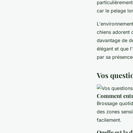
particulièrement
car le pelage lo
L'environnement
chiens adorent c
davantage de d
élégant et que l
par sa présenc
Vos questi
Comment entre
Brossage quotid
des zones sensib
facilement.
Quelle est la 