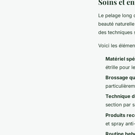
Soins et en
Le pelage long
beauté naturelle
des techniques s
Voici les élémen
Matériel spé
étrille pour l
Brossage qu
particulièrem
Technique 
section par s
Produits r
et spray ant
Routine he