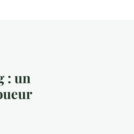
g : un
oueur