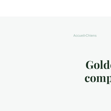
Accueil
›
Chiens
Golde
comp