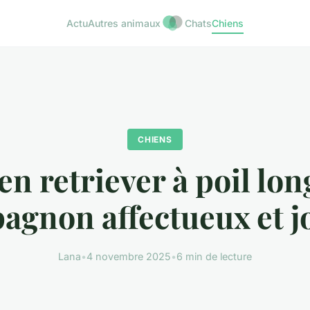
Actu
Autres animaux
Chats
Chiens
CHIENS
n retriever à poil lon
agnon affectueux et j
Lana
•
4 novembre 2025
•
6 min de lecture