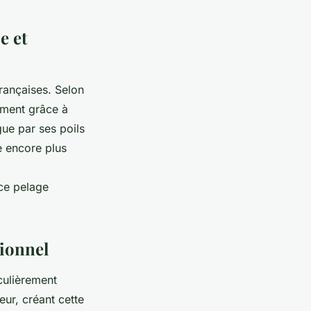
e et
rançaises. Selon
ment grâce à
gue par ses poils
re encore plus
 ce pelage
tionnel
culièrement
ur, créant cette