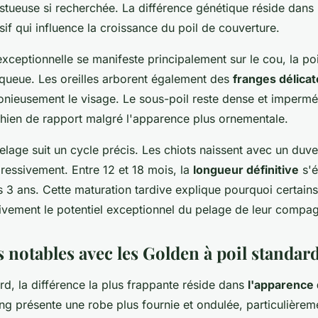
tueuse si recherchée. La différence génétique réside dans 
if qui influence la croissance du poil de couverture.
xceptionnelle se manifeste principalement sur le cou, la poit
a queue. Les oreilles arborent également des
franges délicat
nieusement le visage. Le sous-poil reste dense et impermé
 chien de rapport malgré l'apparence plus ornementale.
elage suit un cycle précis. Les chiots naissent avec un duve
ressivement. Entre 12 et 18 mois, la
longueur définitive
s'é
3 ans. Cette maturation tardive explique pourquoi certains
ivement le potentiel exceptionnel du pelage de leur compa
 notables avec les Golden à poil standar
d, la différence la plus frappante réside dans
l'apparence
ng présente une robe plus fournie et ondulée, particulièreme