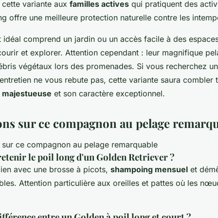
 cette variante aux
familles actives
qui pratiquent des activ
ng offre une meilleure protection naturelle contre les intemp
 idéal comprend un jardin ou un accès facile à des espaces
ourir et explorer. Attention cependant : leur magnifique pel
ébris végétaux lors des promenades. Si vous recherchez 
'entretien ne vous rebute pas, cette variante saura combler t
e
majestueuse
et son caractère exceptionnel.
ons sur ce compagnon au pelage remarq
tenir le poil long d'un Golden Retriever ?
ien avec une brosse à picots,
shampoing mensuel
et démê
les. Attention particulière aux oreilles et pattes où les nœ
différence entre un Golden à poil long et court ?