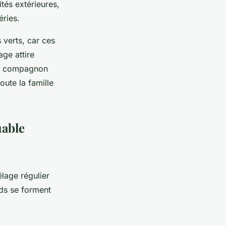
ités extérieures,
éries.
 verts, car ces
age attire
un compagnon
oute la famille
uable
lage régulier
uds se forment