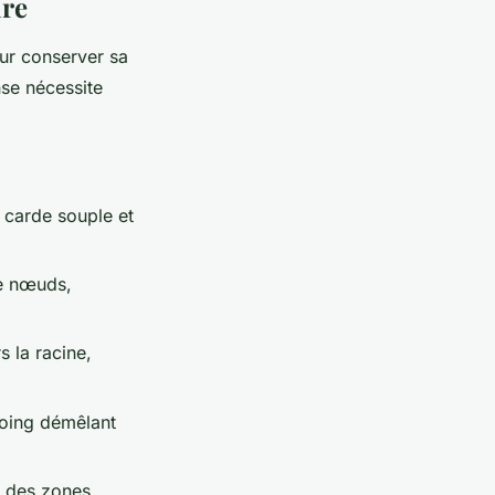
ure
r conserver sa
nse nécessite
, carde souple et
de nœuds,
 la racine,
poing démêlant
ge des zones