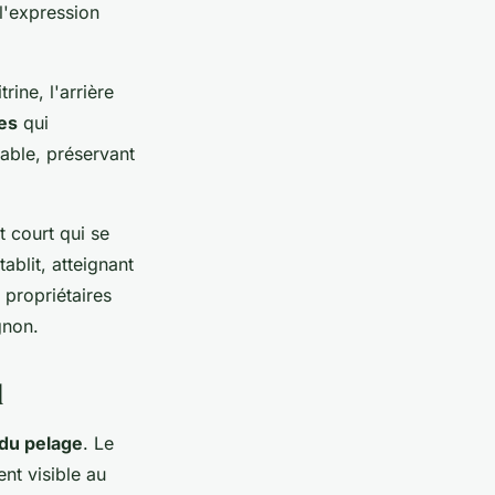
l'expression
rine, l'arrière
es
qui
able, préservant
t court qui se
tablit, atteignant
 propriétaires
gnon.
d
 du pelage
. Le
nt visible au