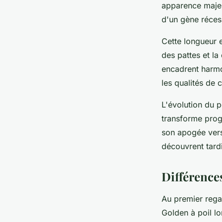
apparence majes
d'un gène récess
Cette longueur e
des pattes et l
encadrent harmo
les qualités de
L'évolution du p
transforme prog
son apogée vers 
découvrent tard
Différences
Au premier regar
Golden à poil lo