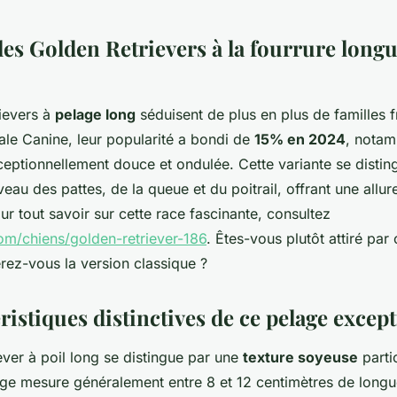
es Golden Retrievers à la fourrure longu
ievers à
pelage long
séduisent de plus en plus de familles f
ale Canine, leur popularité a bondi de
15% en 2024
, notam
ceptionnellement douce et ondulée. Cette variante se distin
veau des pattes, de la queue et du poitrail, offrant une allu
r tout savoir sur cette race fascinante, consultez
om/chiens/golden-retriever-186
. Êtes-vous plutôt attiré par
rez-vous la version classique ?
ristiques distinctives de ce pelage excep
ver à poil long se distingue par une
texture soyeuse
parti
ge mesure généralement entre 8 et 12 centimètres de longue