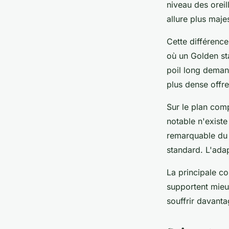
niveau des oreill
allure plus maj
Cette différenc
où un Golden sta
poil long deman
plus dense offre
Sur le plan comp
notable n'existe
remarquable du G
standard. L'adap
La principale co
supportent mieu
souffrir davanta