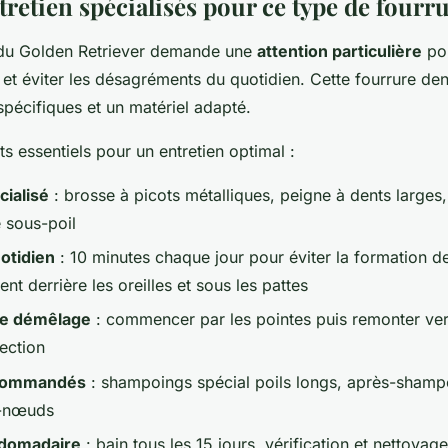
tretien spécialisés pour ce type de fourr
 du Golden Retriever demande une
attention particulière
pou
 et éviter les désagréments du quotidien. Cette fourrure de
pécifiques et un matériel adapté.
ts essentiels pour un entretien optimal :
cialisé
: brosse à picots métalliques, peigne à dents larges
e sous-poil
otidien
: 10 minutes chaque jour pour éviter la formation 
ent derrière les oreilles et sous les pattes
de démêlage
: commencer par les pointes puis remonter vers
ection
ecommandés
: shampoings spécial poils longs, après-sham
i-nœuds
bdomadaire
: bain tous les 15 jours, vérification et nettoya