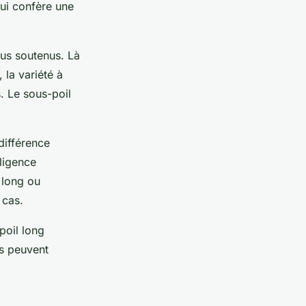
 lui confère une
us soutenus. Là
 la variété à
. Le sous-poil
différence
lligence
 long ou
 cas.
poil long
is peuvent